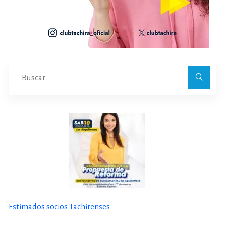
Bu
Estimados socios Tachirenses