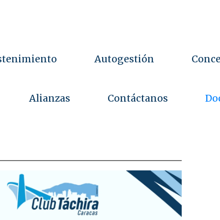
stenimiento
Autogestión
Conce
Alianzas
Contáctanos
Do
D
o
c
u
m
e
n
t
a
c
i
ó