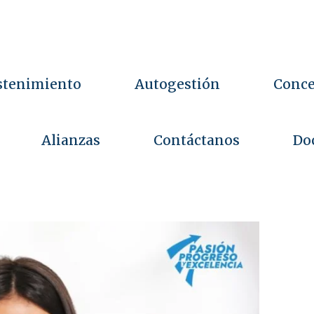
Blog
d
o
s
s
o
c
i
o
s
T
a
c
stenimiento
Autogestión
Conce
Alianzas
Contáctanos
Do
8 DE MAYO DE 2025
comunicaciones.ct.ccs