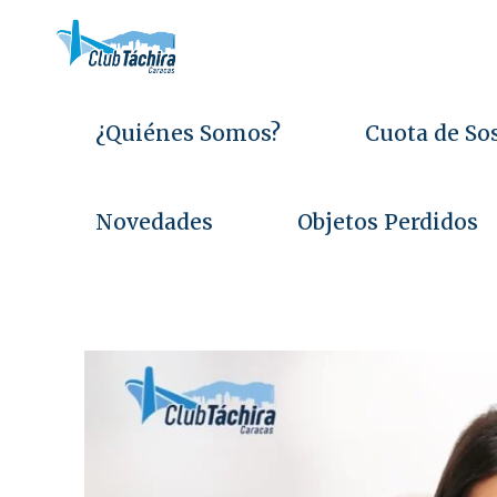
Saltar
al
contenido
E
s
t
i
m
a
¿Quiénes Somos?
Cuota de So
Novedades
Objetos Perdidos