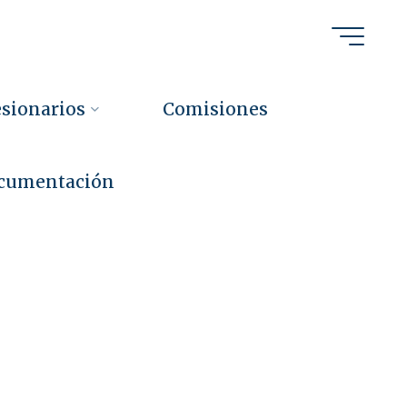
h
i
r
e
n
s
e
s
sionarios
Comisiones
cumentación