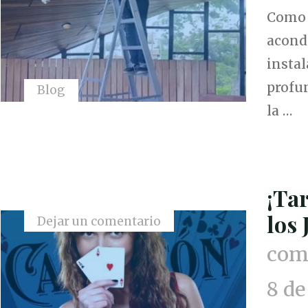
Como p
acond
insta
profu
Blog
la …
¡Ta
los 
Dejar un comentario
comu
8 de