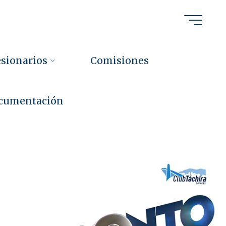
sionarios
Comisiones
cumentación
t
.
c
c
s