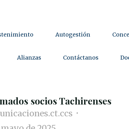
stenimiento
Autogestión
Conce
Alianzas
Contáctanos
Do
m
u
n
i
c
a
c
i
o
n
e
s
.
c
imados socios Tachirenses
nicaciones.ct.ccs
 mayo de 2025