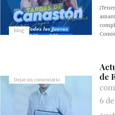
¡Tene
amante
compl
Blog
Comis
Act
de 
Dejar un comentario
comu
6 de