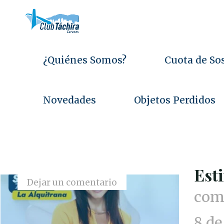
Saltar
al
contenido
¿Quiénes Somos?
Cuota de So
Novedades
Objetos Perdidos
c
o
Est
Dejar un comentario
comu
8 de