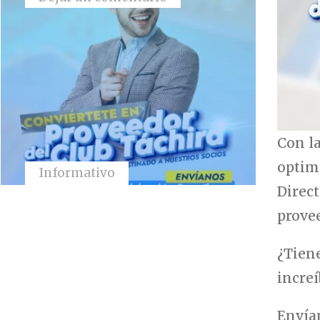
Con la
optimi
Informativo
Direct
provee
¿Tien
incre
Envía