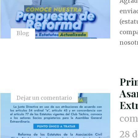
Agrad
enviad
(esta
compa
Blog
nosotr
Pri
Asa
Dejar un comentario
Ext
comu
28 d