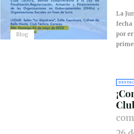
La Jun
fecha 
por er
Blog
prime
DESTA
¡Co
Clu
comu
26 d