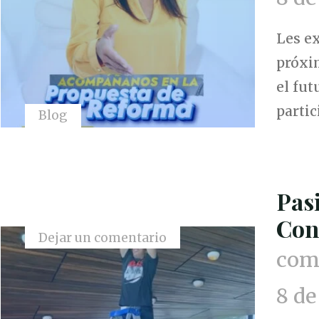
Les ex
próxi
el fut
partic
Blog
Pas
Con
Dejar un comentario
comu
8 de