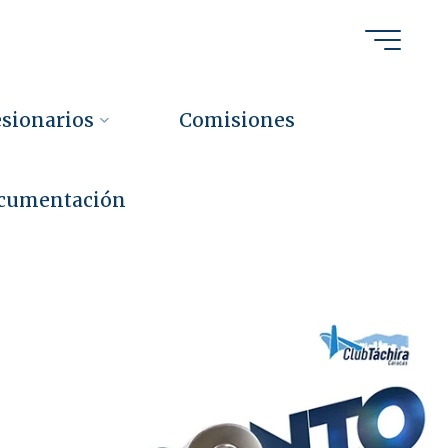
sionarios
Comisiones
cumentación
i
e
n
t
o