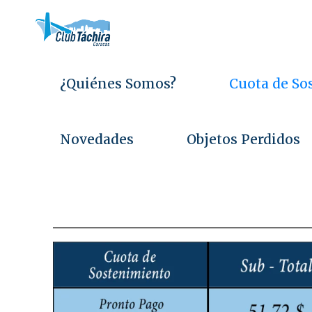
Saltar
al
contenido
¿Quiénes Somos?
Cuota de So
Novedades
Objetos Perdidos
C
C
u
o