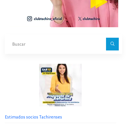
Bu
Estimados socios Tachirenses