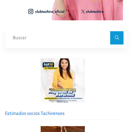
Bu
Estimados socios Tachirenses