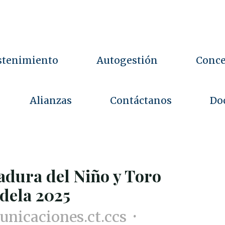
stenimiento
Autogestión
Conce
Alianzas
Contáctanos
Do
F
e
r
r
i
a
d
o
o
s
adura del Niño y Toro
dela 2025
nicaciones.ct.ccs