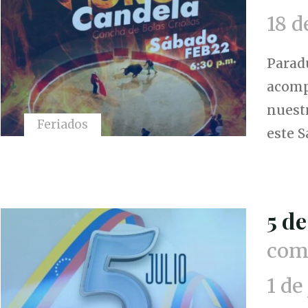
18 d
Parad
acomp
nuest
Feriados
este 
5 de
comu
1 de