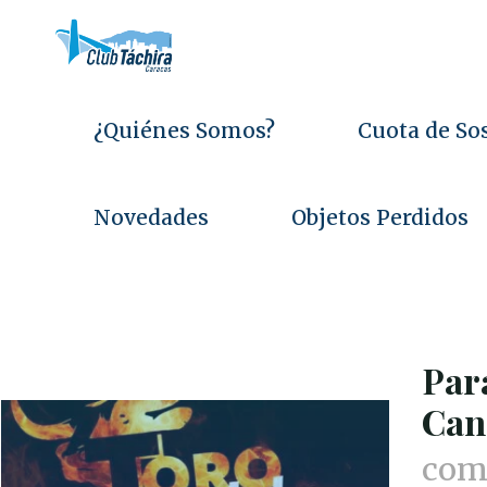
Saltar
al
contenido
¿Quiénes Somos?
Cuota de So
Novedades
Objetos Perdidos
Par
Can
comu