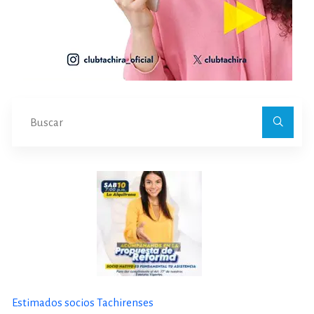
Bu
Estimados socios Tachirenses