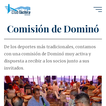
Saltar
al
C
o
o
m
i
s
i
ó
n
n
d
e
contenido
D
o
m
m
i
n
ó
Comisión de Dominó
De los deportes más tradicionales, contamos
con una comisión de Dominó muy activa y
dispuesta a recibir a los socios junto a sus
invitados.